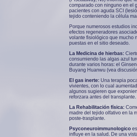
comparado con ninguno en el gr
pacientes con aguda SCI (lesión
tejido conteniendo la célula m
Porque numerosos estudios indi
efectos regeneradores asociad
volante fisiológico que mucho n
puestas en el sitio deseado.
La Medicina de hierbas:
Ciert
consumiendo las algas azul tu
durante varios horas: el Ginsen
Buyang Huanwu (vea discusión p
El gas inerte:
Una terapia poca 
vivientes, con lo cual aumenta
algunos sugieren que exponiendo
reforzara antes del transplante.
La Rehabilitación física:
Como 
madre del tejido olfativo en la
poste-trasplante.
Psyconeuroimmunologico
es
influye en la salud. De una vis