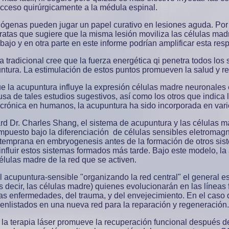
acceso quirúrgicamente a la médula espinal.
genas pueden jugar un papel curativo en lesiones aguda. Por e
ratas que sugiere que la misma lesión moviliza las células mad
bajo y en otra parte en este informe podrían amplificar esta resp
 tradicional cree que la fuerza energética qi penetra todos los
tura. La estimulación de estos puntos promueven la salud y re
ue la acupuntura influye la expresión células madre neuronale
sa de tales estudios sugestivos, así como los otros que indica
crónica en humanos, la acupuntura ha sido incorporada en var
rd Dr. Charles Shang, el sistema de acupuntura y las células 
ompuesto bajo la diferenciación de células sensibles eletromag
 temprana en embryogenesis antes de la formación de otros sis
e influir estos sistemas formados más tarde. Bajo este modelo, la
élulas madre de la red que se activen.
acupuntura-sensible "organizando la red central" el general es
es decir, las células madre) quienes evolucionarán en las línea
as enfermedades, del trauma, y del envejecimiento. En el caso
enlistados en una nueva red para la reparación y regeneración.
 la terapia láser promueve la recuperación funcional después d