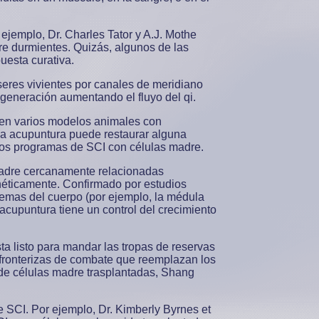
jemplo, Dr. Charles Tator y A.J. Mothe
re durmientes. Quizás, algunos de las
uesta curativa.
 seres vivientes por canales de meridiano
generación aumentando el fluyo del qi.
s en varios modelos animales con
 la acupuntura puede restaurar alguna
ios programas de SCI con células madre.
madre cercanamente relacionadas
néticamente. Confirmado por estudios
temas del cuerpo (por ejemplo, la médula
 acupuntura tiene un control del crecimiento
ta listo para mandar las tropas de reservas
s fronterizas de combate que reemplazan los
 de células madre trasplantadas, Shang
e SCI. Por ejemplo, Dr. Kimberly Byrnes et