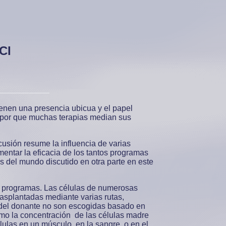
CI
tienen una presencia ubicua y el papel
 por que muchas terapias median sus
cusión resume la influencia de varias
entar la eficacia de los tantos programas
s del mundo discutido en otra parte en este
re programas. Las células de numerosas
 trasplantadas mediante varias rutas,
s del donante no son escogidas basado en
como la concentración de las células madre
élulas en un músculo, en la sangre, o en el