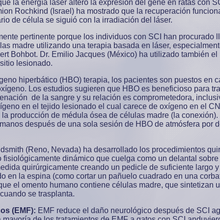
e la energía láser altero la expresión del gene en ratas con S
mion Rochkind (Israel) ha mostrado que la recuperación funcion
o de célula se siguió con la irradiación del láser.
mente pertinente porque los individuos con SCI han procurado l
las madre utilizando una terapia basada en láser, especialmen
ert Bohbot. Dr. Emilio Jacques (México) ha utilizado también el
sitio lesionado.
geno hiperbático (HBO) terapia, los pacientes son puestos en 
xígeno. Los estudios sugieren que HBO es beneficioso para tr
genación de la sangre y su relación es comprometedora, inclusi
geno en el tejido lesionado el cual carece de oxígeno en el CNS
la producción de médula ósea de células madre (la conexión). 
humanos después de una sola sesión de HBO de atmósfera por do
ldsmith (Reno, Nevada) ha desarrollado los procedimientos qu
do fisiológicamente dinámico que cuelga como un delantal sobre 
edida quirúrgicamente creando un pedicle de suficiente largo y 
do en la espina (como cortar un pañuelo cuadrado en una corbat
ue el omento humano contiene células madre, que sintetizan un
cuando se trasplanta.
cos (EMF):
EMF reduce el daño neurológico después de SCI ag
a mayoría de los tratamientos de EMF a gatos con SCI anduvie