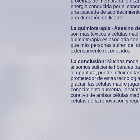
proteínas de membrana, en camb
energía conducida por el conoc
una cascada de acontecimientos
una dirección edificante.
La quimioterapia
- Asesino de
son más tóxicos a células madre
quimioterapia es asociada con 
que más personas sufren del d
extensamente reconocidos.
La conclusión:
Muchas modalid
si somos suficiente liberales pa
acupuntura, puede influir en la
prometedor de estas tecnologí
glaciar, las células madre jug
conocimiento aumenta, idealmen
curativo de ambas células madr
células de la renovación y rege