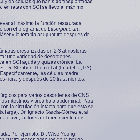
CI y en células que han sido trasplantadas
al en ratas con SCI se llevo al máximo
levar al máximo la función restaurada
te con el programa de
Laserpunctura
 láser y la terapia acupuntura después de
cámaras presurizadas en 2-3 atmósferas
atar una variedad de desórdenes
ve en SCI aguda y quizás crónica. La
. Dr. Stephen Thom et al (Filadelfia, PA)
Específicamente, las células madre
s-hora, y después de 20 tratamientos,
irúrgicos para varios desórdenes de CNS
los intestinos y área baja abdominal. Para
con la circulación intacta para que esta se
a larga). Dr. Ignacio García-Gómez et al
a clave, factores del crecimiento que
uda. Por ejemplo, Dr. Wise Young
ron cuatro meses después de la herida