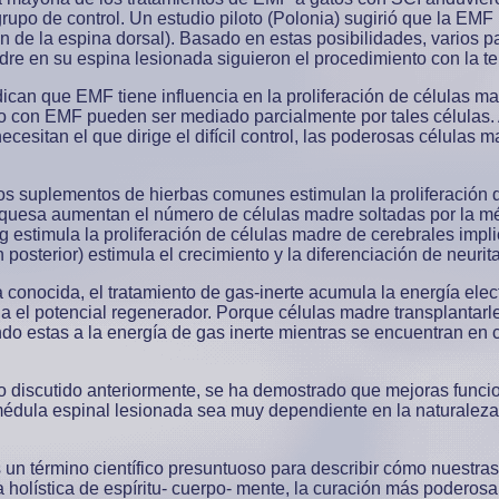
upo de control. Un estudio piloto (Polonia) sugirió que la EMF
 de la espina dorsal). Basado en estas posibilidades, varios p
adre en su espina lesionada siguieron el procedimiento con la t
can que EMF tiene influencia en la proliferación de células ma
o con EMF pueden ser mediado parcialmente por tales células.
ecesitan el que dirige el difícil control, las poderosas células
os suplementos de hierbas comunes estimulan la proliferación 
rquesa aumentan el número de células madre soltadas por la m
g estimula la proliferación de células madre de cerebrales imp
osterior) estimula el crecimiento y la diferenciación de neuri
conocida, el tratamiento de gas-inerte acumula la energía ele
da el potencial regenerador. Porque células madre transplantar
 estas a la energía de gas inerte mientras se encuentran en cul
discutido anteriormente, se ha demostrado que mejoras funcio
 médula espinal lesionada sea muy dependiente en la naturaleza 
 un término científico presuntuoso para describir cómo nuestras
ta holística de espíritu- cuerpo- mente, la curación más poder