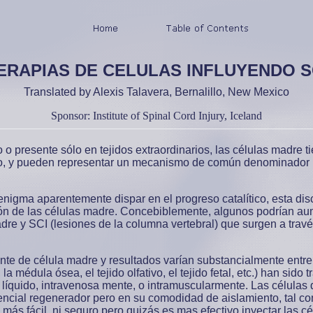
ERAPIAS DE CELULAS INFLUYENDO S
Translated by Alexis Talavera, Bernalillo, New Mexico
Sponsor: Institute of Spinal Cord Injury, Iceland
 o presente sólo en tejidos extraordinarios, las células madre 
po, y pueden representar un mecanismo de común denominador
nigma aparentemente dispar en el progreso catalítico, esta dis
ión de las células madre. Concebiblemente, algunos podrían aum
dre y SCI (lesiones de la columna vertebral) que surgen a travé
nte de célula madre y resultados varían substancialmente ent
la médula ósea, el tejido olfativo, el tejido fetal, etc.) han sido
 líquido, intravenosa mente, o intramuscularmente. Las célula
otencial regenerador pero en su comodidad de aislamiento, tal 
 más fácil, ni seguro pero quizás es mas efectivo inyectar las c