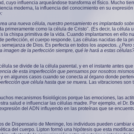
d, cuyo influencia arqueándose transforma el físico. Mucho tie
iencia moderna, la influencia del conocimiento en su expresión 
:
 crea una nueva célula, nuestro pensamiento es implantado sobr
da primeramente como la célula de Cristo". (Es decir, la célul
s la chispa primitiva de la vida. Cuando implantamos en ello nu
 de perfección, el cuerpo responde. Las células nacidas de la p
a semejanza de Dios. Es perfecta en todos los aspectos. ¿
Pero 
 imagen de la perfección siempre, qué le hará a estas células? 
lula se divide de la célula parental, y en el instante antes que
luencia de esta imperfección que pensamos por nosotros mismos
, y en algunos casos cuando se conecta al órgano donde perten
perfección que célula hasta que se muera.
Las vibraciones son t
muchos mecanismos fisiológicos porque las emociones, las acti
tra salud e influenciar las células madre. Por ejemplo, el Dr. 
a expresión del ADN influyendo en las proteínas que se encuen
s de Dispensario de Meninge, los individuos pueden cambiar 
ética del cuerpo. Lipton formó una hipótesis que esta modificac