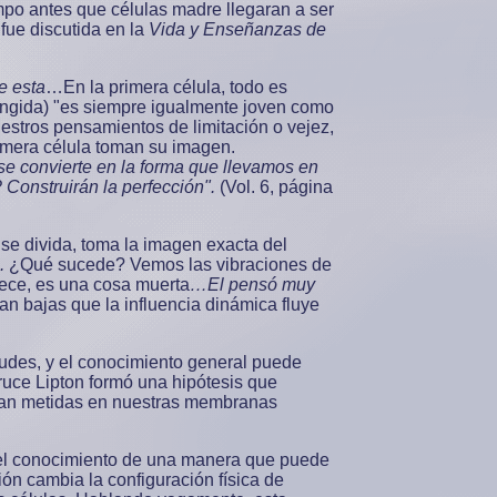
mpo antes que células madre llegaran a ser
fue discutida en la
Vida y Enseñanzas de
e esta
…En la primera célula, todo es
a ungida) "es siempre igualmente joven como
estros pensamientos de limitación o vejez,
rimera célula toman su imagen.
se convierte en la forma que llevamos en
Construirán la perfección".
(Vol. 6, página
 se divida, toma la imagen exacta del
.
¿Qué sucede? Vemos las vibraciones de
ece, es una cosa muerta
…El pensó muy
an bajas que la influencia dinámica fluye
tudes, y el conocimiento general puede
Bruce Lipton formó una hipótesis que
tran metidas en nuestras membranas
el conocimiento de una manera que puede
ión cambia la configuración física de