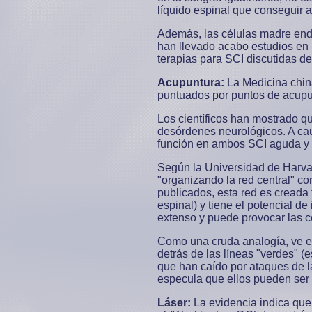
líquido espinal que conseguir 
Además, las células madre endó
han llevado acabo estudios en 
terapias para SCI discutidas de
Acupuntura:
La Medicina china
puntuados por puntos de acupun
Los científicos han mostrado q
desórdenes neurológicos. A cau
función en ambos SCI aguda y 
Según la Universidad de Harva
"organizando la red central" c
publicados, esta red es creada
espinal) y tiene el potencial d
extenso y puede provocar las c
Como una cruda analogía, ve el 
detrás de las líneas "verdes" (
que han caído por ataques de l
especula que ellos pueden ser 
Láser:
La evidencia indica que