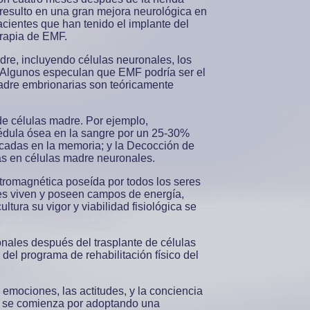
 resulto en una gran mejora neurológica en
acientes que han tenido el implante del
erapia de EMF.
dre, incluyendo células neuronales, los
 Algunos especulan que EMF podría ser el
 madre embrionarias son teóricamente
de células madre. Por ejemplo,
édula ósea en la sangre por un 25-30%
licadas en la memoria; y la Decocción de
tas en células madre neuronales
.
ctromagnética poseída por todos los seres
les viven y poseen campos de energía,
tura su vigor y viabilidad fisiológica se
nales después del trasplante de células
del programa de rehabilitación físico del
 emociones, las actitudes, y la conciencia
osa se comienza por adoptando una