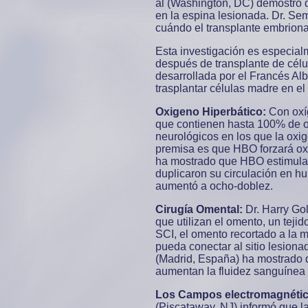
al (Washington, DC) demostró qu
en la espina lesionada. Dr. Se
cuándo el transplante embrionari
Esta investigación es especial
después de transplante de célu
desarrollada por el Francés Alb
trasplantar células madre en el 
Oxigeno Hiperbático:
Con oxí
que contienen hasta 100% de o
neurológicos en los que la oxi
premisa es que HBO forzará oxí
ha mostrado que HBO estimula 
duplicaron su circulación en 
aumentó a ocho-doblez.
Cirugía Omental:
Dr. Harry Go
que utilizan el omento, un teji
SCI, el omento recortado a la m
pueda conectar al sitio lesiona
(Madrid, España) ha mostrado q
aumentan la fluidez sanguínea 
Los Campos electromagnéti
(Piscataway, NJ) informó que l