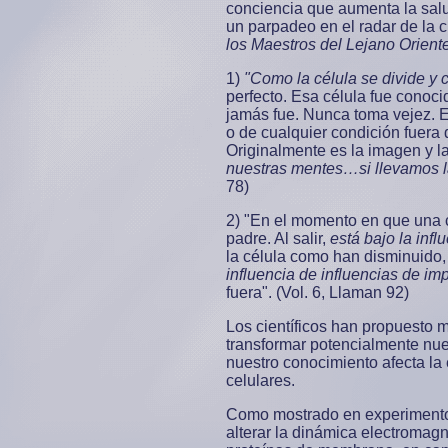
conciencia que aumenta la salu
un parpadeo en el radar de la c
los Maestros del Lejano Oriente
1)
"Como la célula se divide y
perfecto. Esa célula fue conoci
jamás fue. Nunca toma vejez. E
o de cualquier condición fuera
Originalmente es la imagen y l
nuestras mentes…si llevamos la
78)
2) "En el momento en que una cé
padre. Al salir,
está bajo la inf
la célula como han disminuido
influencia de influencias de im
fuera". (Vol. 6, Llaman 92)
Los científicos han propuesto 
transformar potencialmente nues
nuestro conocimiento afecta l
celulares.
Como mostrado en experimento
alterar la dinámica electromagn