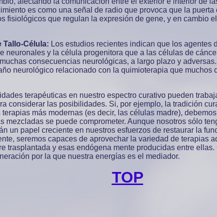
io, afectando la comunicación entre el exterior e interior de l
imiento es como una señal de radio que provoca que la puerta de
 fisiológicos que regulan la expresión de gene, y en cambio el
 Tallo-Célula:
Los estudios recientes indican que los agentes 
 neuronales y la célula progenitora que a las células de cáncer
muchas consecuencias neurológicas, a largo plazo y adversas. 
año neurológico relacionado con la quimioterapia que muchos 
ades terapéuticas en nuestro espectro curativo pueden trabaja
ra considerar las posibilidades. Si, por ejemplo, la tradición cu
s terapias más modernas (es decir, las células madre), debemos 
as mezcladas se puede comprometer. Aunque nosotros sólo teng
arán un papel creciente en nuestros esfuerzos de restaurar la f
te, seremos capaces de aprovechar la variedad de terapias adj
e trasplantada y esas endógena mente producidas entre ellas. 
neración por la que nuestra energías es el mediador.
TOP