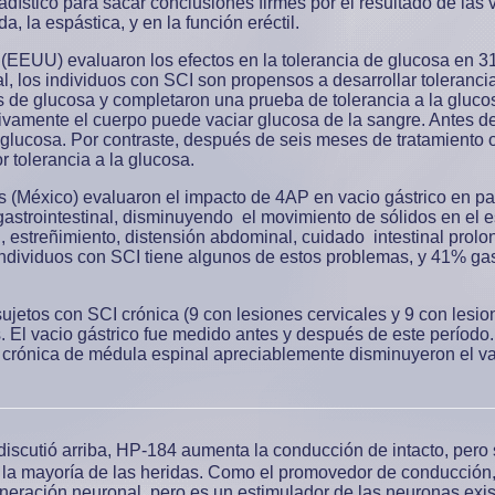
stadístico para sacar conclusiones firmes por el resultado de las
, la espástica, y en la función eréctil.
 (EEUU) evaluaron los efectos en la tolerancia de glucosa en 31
, los individuos con SCI son propensos a desarrollar toleranci
os de glucosa y completaron una prueba de tolerancia a la gluc
ivamente el cuerpo puede vaciar glucosa de la sangre. Antes de 
 glucosa. Por contraste, después de seis meses de tratamiento o
 tolerancia a la glucosa.
cios (México) evaluaron el impacto de 4AP en vacio gástrico en 
gastrointestinal, disminuyendo el movimiento de sólidos en el 
, estreñimiento, distensión abdominal, cuidado intestinal prolo
ndividuos con SCI tiene algunos de estos problemas, y 41% gas
sujetos con SCI crónica (9 con lesiones cervicales y 9 con lesio
 El vacio gástrico fue medido antes y después de este período.
crónica de médula espinal apreciablemente disminuyeron el vaci
scutió arriba, HP-184 aumenta la conducción de intacto, pero
en la mayoría de las heridas. Como el promovedor de conducción
neración neuronal, pero es un estimulador de las neuronas exis