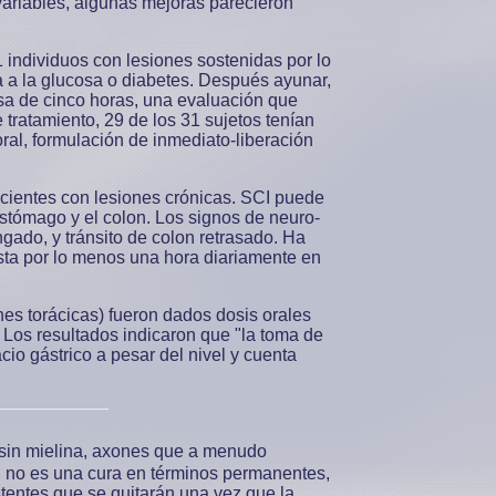
 variables, algunas mejoras parecieron
 individuos con lesiones sostenidas por lo
a a la glucosa o diabetes. Después ayunar,
osa de cinco horas, una evaluación que
tratamiento, 29 de los 31 sujetos tenían
ral, formulación de inmediato-liberación
pacientes con lesiones crónicas. SCI puede
estómago y el colon. Los signos de neuro-
ngado, y tránsito de colon retrasado. Ha
ta por lo menos una hora diariamente en
nes torácicas) fueron dados dosis orales
 Los resultados indicaron que "la toma de
o gástrico a pesar del nivel y cuenta
 sin mielina, axones que a menudo
, no es una cura en términos permanentes,
tentes que se quitarán una vez que la