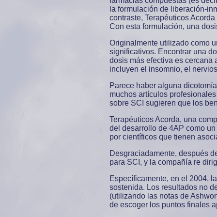
farmacias compuestas (es decir
la formulación de liberación-i
contraste, Terapéuticos Acorda
Con esta formulación, una dosi
Originalmente utilizado como u
significativos. Encontrar una d
dosis más efectiva es cercana 
incluyen el insomnio, el nervio
Parece haber alguna dicotomía 
muchos artículos profesionales
sobre SCI sugieren que los bene
Terapéuticos Acorda, una compa
del desarrollo de 4AP como un 
por científicos que tienen aso
Desgraciadamente, después de u
para SCI, y la compañía re diri
Específicamente, en el 2004, l
sostenida. Los resultados no de
(utilizando las notas de Ashwor
de escoger los puntos finales 