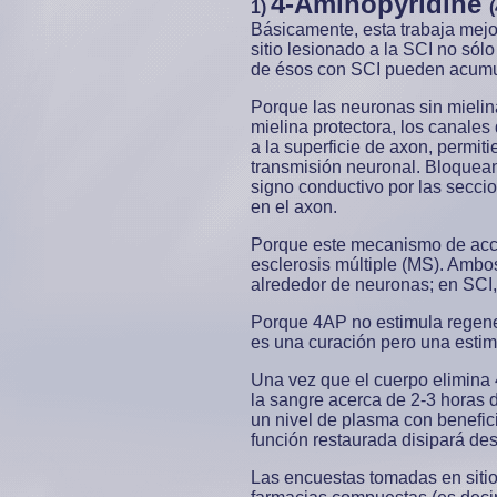
4-Aminopyridine
1)
Básicamente, esta trabaja mej
sitio lesionado a la SCI no sól
de ésos con SCI pueden acumul
Porque las neuronas sin mielina
mielina protectora, los canales
a la superficie de axon, permiti
transmisión neuronal. Bloquean
signo conductivo por las secci
en el axon.
Porque este mecanismo de acci
esclerosis múltiple (MS). Ambo
alrededor de neuronas; en SCI,
Porque 4AP no estimula regener
es una curación pero una estimu
Una vez que el cuerpo elimina 
la sangre acerca de 2-3 horas
un nivel de plasma con benefic
función restaurada disipará de
Las encuestas tomadas en siti