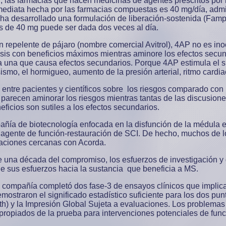
, las farmacias que hacen medicinas de agentes prescritos por
nmediata hecha por las farmacias compuestas es 40 mg/día, admi
 ha desarrollado una formulación de liberación-sostenida (Fam
s de 40 mg puede ser dada dos veces al día.
n repelente de pájaro (nombre comercial Avitrol), 4AP no es in
osis con beneficios máximos mientras aminore los efectos secun
a una que causa efectos secundarios. Porque 4AP estimula el s
sismo, el hormigueo, aumento de la presión arterial, ritmo cardi
entre pacientes y científicos sobre los riesgos comparado con 
 parecen aminorar los riesgos mientras tantas de las discusio
ficios son sutiles a los efectos secundarios.
ñía de biotecnología enfocada en la disfunción de la médula esp
agente de función-restauración de SCI. De hecho, muchos de l
ciaciones cercanas con Acorda.
na década del compromiso, los esfuerzos de investigación y d
ge sus esfuerzos hacia la sustancia que beneficia a MS.
a compañía completó dos fase-3 de ensayos clínicos que implic
mostraron el significado estadístico suficiente para los dos pun
th) y la Impresión Global Sujeta a evaluaciones. Los problemas
apropiados de la prueba para intervenciones potenciales de func