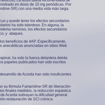
 médicos). La dosis diaria recomendada de
nistrado en dosis de 10 mg periódicas. Por
pridine-SR) con una media vida más larga.
ocuo y puede tener los efectos secundarios
darios ha sido talentoso. En alguna, la
istema nervioso, los efectos secundarios
aco, y ataques.
los beneficios de 4AP. Específicamente,
nes anecdóticas anunciadas en sitios Web
inal, ha sido la fuerza delantera detrás
os papeles publicados han sido escritos
esarrollo de Acorda han sido insuficientes
an su fórmula Fampridine-SR de liberación-
tos finales medidos, la reducción espástica
 de Acorda subrayan la dificultad general
ión-restauración de SCI crónica.