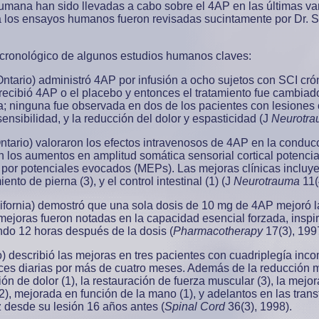
umana han sido llevadas a cabo sobre el 4AP en las últimas var
a los ensayos humanos fueron revisadas sucintamente por Dr.
 cronológico de algunos estudios humanos claves:
Ontario) administró 4AP por infusión a ocho sujetos con SCI cró
 recibió 4AP o el placebo y entonces el tratamiento fue cambia
a; ninguna fue observada en dos de los pacientes con lesiones
ensibilidad, y la reducción del dolor y espasticidad (J
Neurotr
tario) valoraron los efectos intravenosos de 4AP en la conducc
n los aumentos en amplitud somática sensorial cortical potenci
por potenciales evocados (MEPs). Las mejoras clínicas incluyero
nto de pierna (3), y el control intestinal (1) (J
Neurotrauma
11(
lifornia) demostró que una sola dosis de 10 mg de 4AP mejoró 
mejoras fueron notadas en la capacidad esencial forzada, inspi
do 12 horas después de la dosis (
Pharmacotherapy
17(3), 199
rio) describió las mejoras en tres pacientes con cuadriplegía in
es diarias por más de cuatro meses. Además de la reducción m
ón de dolor (1), la restauración de fuerza muscular (3), la mejora
il (2), mejorada en función de la mano (1), y adelantos en las tra
 desde su lesión 16 años antes (
Spinal Cord
36(3), 1998).