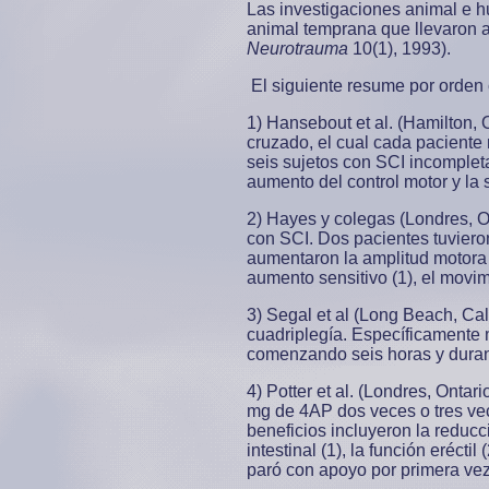
Las investigaciones animal e h
animal temprana que llevaron 
Neurotrauma
10(1), 1993).
El siguiente resume por orden
1) Hansebout et al. (Hamilton, 
cruzado, el cual cada paciente
seis sujetos con SCI incomplet
aumento del control motor y la s
2) Hayes y colegas (Londres, On
con SCI. Dos pacientes tuviero
aumentaron la amplitud motora 
aumento sensitivo (1), el movimie
3) Segal et al (Long Beach, Ca
cuadriplegía. Específicamente 
comenzando seis horas y duran
4) Potter et al. (Londres, Onta
mg de 4AP dos veces o tres vec
beneficios incluyeron la reducci
intestinal (1), la función eréct
paró con apoyo por primera vez