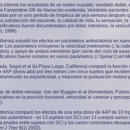
io) informó los resultados de un sorteo cruzado, vendado doble,
 de Fampridine-SR de liberación-sostenida. Veintiséis paciente
das por un uno período de limpieza de una-semana después que
a satisfacción del paciente, la calidad de vida, la sensación, l
nificativos fueron documentados por dolor; intestinos, la vesícu
), 1998).
ifornia) estudió los efectos en parámetros ambulatorios en nueve
. Los parámetros incluyeron la velocidad (metros/min.), la cad
ndos), y apoyo de ambos-miembros (por ciento del ciclo de paso
ficativos fueron notados en varios parámetros (
J Spinal Cord M
ada, Segal et al (la Playa Larga, California) comparó la función
 4AP (dosis-alta) por tres meses con cinco sujetos que recibie
 disminuido su espasticidad, y mejoraron la puntuación motora y
zar, de doble-vendaje, Van der Buggen et al (Amsterdam, Paíse
icativos en la posición funcional, velocidad al caminar y perce
).
ifornia) comparó los efectos de una sola dosis de 4AP de 10 mg,
so autonómico - en 13 sujetos con SCI con 13 cuerpos sanos co
e la prueba entre sujetos con SCI y los sanos controlados desap
m J Ther
9(1) 2002).