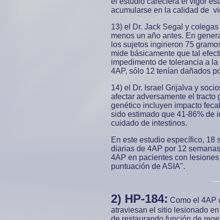
el estudio careciera el vigor e
acumularse en la calidad de vida
13) el Dr. Jack Segal y colegas
menos un año antes. En general
los sujetos ingirieron 75 gram
mide básicamente que tal efect
impedimento de tolerancia a la
4AP, sólo 12 tenían dañados por
14) el Dr. Israel Grijalva y so
afectar adversamente el tracto 
genético incluyen impacto fecal
sido estimado que 41-86% de i
cuidado de intestinos.
En este estudio específico, 18 
diarias de 4AP por 12 semanas.
4AP en pacientes con lesiones 
puntuación de ASIA".
2)
HP-184:
Como el 4AP di
atraviesan el sitio lesionado 
de restaurando función de rege