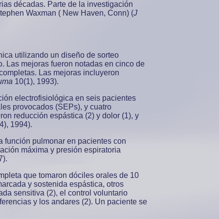
ias décadas. Parte de la investigación
 Stephen Waxman ( New Haven, Conn) (
J
nica utilizando un diseño de sorteo
do. Las mejoras fueron notadas en cinco de
 completas. Las mejoras incluyeron
auma
10(1), 1993).
ión electrofisiológica en seis pacientes
ales provocados (SEPs), y cuatro
n reducción espástica (2) y dolor (1), y
4), 1994).
la función pulmonar en pacientes con
ración máxima y presión espiratoria
7).
completa que tomaron dóciles orales de 10
arcada y sostenida espástica, otros
da sensitiva (2), el control voluntario
nsferencias y los andares (2). Un paciente se