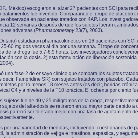
 DF., México) escogieron al alzar 27 pacientes con SCI para rec
tratamientos fue invertido. Comparando el grupo de placebo con
ue observada en pacientes tratados con 4AP. Los investigadore
ncia 12 semanas después de que los sujetos fueran cambiados a
ciones adversas (
Pharmacotherapy
23(7), 2003).
 Ontario) estudiaron pharmacokinetics en 16 pacientes con SCI
25-60 mg dos veces al día por una semana. El tope de concentr
a de la droga fue 5.7-6.9 horas. Los investigadores concluyero
ación con la dosis. 2) esta formulación de liberación sostenida
 2004).
ó una fase-2 de ensayo clínico que compara los sujetos tratado
s decir, Fampridine SR) con sujetos tratados con placebo. Cada
mpletas por lo menos 18 meses antes (es decir, heridas crónicas
rvical C4 y a niveles de la T10 torácica. El ochenta por ciento
los sujetos fue de 40 y 25 miligramos de la droga, respectivamen
os sujetos del alta-dosis se retiraron en su mayor parte debido 
dosis pareció ser tolerado mejor con una tasa de agotamiento 
respectivamente.
s por una variedad de medidas, incluyendo, cuestionarios de pa
til, la administración de vejiga e intestinos, espástica, y segui