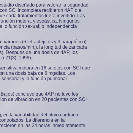
 estudio diseñado para valorar la seguridad
s con SCI incompleta recibieron 4AP o el
 cada tratamientos fuera invertido. Las
a función motora, y espástica. Ningunos
la, o función sexual; o independencia
 varones (6 tetrapléjicos y 3 parapléjico)
encia (pasos/min.), la longitud de zancada
s). Después de una dosis de 4AP, los
ed
21(3), 1998).
 sensitiva motora en 16 sujetos con SCI que
ron una dosis baja de 6 mg/días. Los
 sensorial y la función pulmonar
s Bajos) concluyó que 4AP no tuvo los
pción de vibración en 20 pacientes con SCI
 en la variabilidad del ritmo cardiaco
ntrolados. La diferencia en la
arecieron en las 24 horas inmediatamente