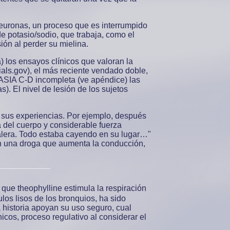
neuronas, un proceso que es interrumpido
e potasio/sodio, que trabaja, como el
ón al perder su mielina.
) los ensayos clínicos que valoran la
ials.gov), el más reciente vendado doble,
n ASIA C-D incompleta (ve apéndice) las
). El nivel de lesión de los sujetos
 sus experiencias. Por ejemplo, después
 del cuerpo y considerable fuerza
alera. Todo estaba cayendo en su lugar…"
on una droga que aumenta la conducción,
 que theophylline estimula la respiración
ulos lisos de los bronquios, ha sido
la historia apoyan su uso seguro, cual
cos, proceso regulativo al considerar el