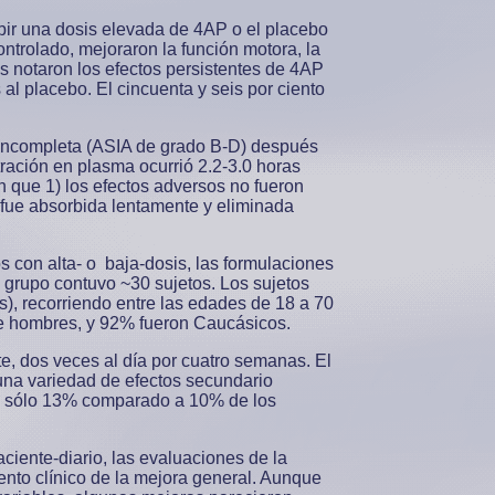
ibir una dosis elevada de 4AP o el placebo
trolado, mejoraron la función motora, la
s notaron los efectos persistentes de 4AP
l placebo. El cincuenta y seis por ciento
 incompleta (ASIA de grado B-D) después
ación en plasma ocurrió 2.2-3.0 horas
n que 1) los efectos adversos no fueron
 fue absorbida lentamente y eliminada
s con alta- o baja-dosis, las formulaciones
 grupo contuvo ~30 sujetos. Los sujetos
), recorriendo entre las edades de 18 a 70
 fue hombres, y 92% fueron Caucásicos.
te, dos veces al día por cuatro semanas. El
a una variedad de efectos secundario
de sólo 13% comparado a 10% de los
ciente-diario, las evaluaciones de la
miento clínico de la mejora general. Aunque