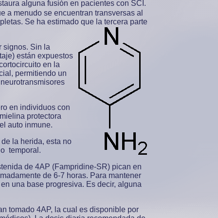
aura alguna fusión en pacientes con SCI.
ue a menudo se encuentran transversas al
pletas. Se ha estimado que la tercera parte
 signos. Sin la
ltaje) están expuestos
ortocircuito en la
ial, permitiendo un
e neurotransmisores
ro en individuos con
mielina protectora
el auto inmune.
de la herida, esta no
lo temporal.
ostenida de 4AP (Fampridine-SR) pican en
ximadamente de 6-7 horas. Para mantener
en una base progresiva. Es decir, alguna
 tomado 4AP, la cual es disponible por