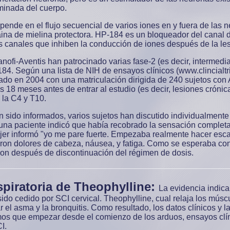
minada del cuerpo.
ende en el flujo secuencial de varios iones en y fuera de las 
ina de mielina protectora. HP-184 es un bloqueador del canal d
 canales que inhiben la conducción de iones después de la lesi
fi-Aventis han patrocinado varias fase-2 (es decir, intermedia
184. Según una lista de NIH de ensayos clínicos (www.clincialtr
iciado en 2004 con una matriculación dirigida de 240 sujetos co
 18 meses antes de entrar al estudio (es decir, lesiones crónicas
 la C4 y T10.
sido informados, varios sujetos han discutido individualmente
 una paciente indicó que había recobrado la sensación completa
ujer informó "yo me pare fuerte. Empezaba realmente hacer esc
eron dolores de cabeza, náusea, y fatiga. Como se esperaba c
on después de discontinuación del régimen de dosis.
piratoria de Theophylline:
La evidencia indica
sido cedido por SCI cervical. Theophylline, cual relaja los músc
r el asma y la bronquitis. Como resultado, los datos clínicos y 
mos que empezar desde el comienzo de los arduos, ensayos clíni
I.