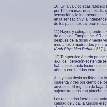
10) Grijalva y colegas (México
por 12 semanas, después dicho 
sensación y la independencia f
en la sensación y la independe
de los pacientes tuvieron reac
11) Hayes y colegas (Londres,
de dosis de Fampridine–SR de 
después de la dosis y media vid
medianos o moderados y sin rel
(
Arch Phys Med Rehabil
85(1),
12) Terapéutico Acorda patrocin
4AP de liberación-sostenida (e
habían sostenido lesiones inco
años, y con heridas entre la ce
Alta y baja dosis recibida por 
cuarenta y tres por ciento de l
adversos. El régimen de baja-
sujetos tratados con placebo, 
Los resultados fueron evaluado
calidad de vida, la función eréc