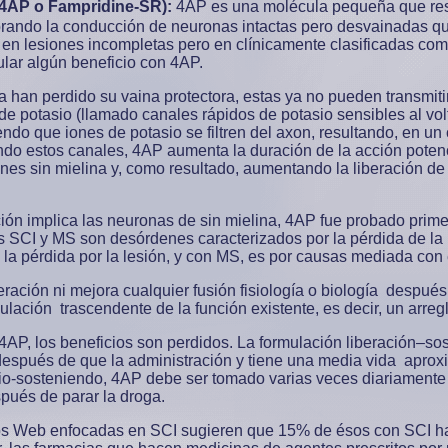
(4AP o Fampridine-SR):
4AP es una molécula pequeña que rest
orando la conducción de neuronas intactas pero desvainadas q
o en lesiones incompletas pero en clínicamente clasificadas com
ar algún beneficio con 4AP.
 han perdido su vaina protectora, estas ya no pueden transmitir
 de potasio (llamado canales rápidos de potasio sensibles al vo
endo que iones de potasio se filtren del axon, resultando, en un c
do estos canales, 4AP aumenta la duración de la acción potenc
ones sin mielina y, como resultado, aumentando la liberación d
ón implica las neuronas de sin mielina, 4AP fue probado prime
s SCI y MS son desórdenes caracterizados por la pérdida de la 
 la pérdida por la lesión, y con MS, es por causas mediada con 
ación ni mejora cualquier fusión fisiología o biología después 
lación trascendente de la función existente, es decir, un arreg
4AP, los beneficios son perdidos. La formulación liberación–s
 después de que la administración y tiene una media vida apro
io-sosteniendo, 4AP debe ser tomado varias veces diariamente 
spués de parar la droga.
os Web enfocadas en SCI sugieren que 15% de ésos con SCI han