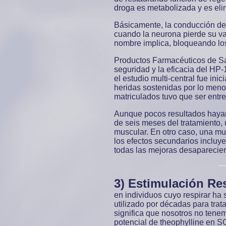
droga es metabolizada y es eli
Básicamente, la conducción dep
cuando la neurona pierde su va
nombre implica, bloqueando los
Productos Farmacéuticos de Sano
seguridad y la eficacia del HP-
el estudio multi-central fue in
heridas sostenidas por lo menos
matriculados tuvo que ser entre
Aunque pocos resultados hayan 
de seis meses del tratamiento,
muscular. En otro caso, una m
los efectos secundarios incluy
todas las mejoras desaparecier
3)
Estimulación Res
en individuos cuyo respirar ha 
utilizado por décadas para trata
significa que nosotros no tene
potencial de theophylline en SC