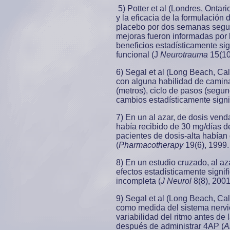
5) Potter et al (Londres, Ontar
y la eficacia de la formulación
placebo por dos semanas segui
mejoras fueron informadas por l
beneficios estadísticamente sig
funcional (J
Neurotrauma
15(10
6) Segal et al (Long Beach, Cal
con alguna habilidad de caminar
(metros), ciclo de pasos (segu
cambios estadísticamente signi
7) En un al azar, de dosis vend
había recibido de 30 mg/días de
pacientes de dosis-alta habían
(
Pharmacotherapy
19(6), 1999.
8) En un estudio cruzado, al a
efectos estadísticamente signif
incompleta (
J Neurol
8(8), 2001
9) Segal et al (Long Beach, Cal
como medida del sistema nervio
variabilidad del ritmo antes d
después de administrar 4AP (
A